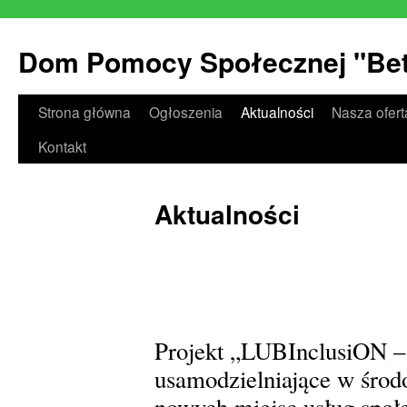
Dom Pomocy Społecznej "Beta
Przeskocz
Strona główna
Ogłoszenia
Aktualności
Nasza ofert
do
Kontakt
treści
Aktualności
Projekt „LUBInclusiON – d
usamodzielniające w środ